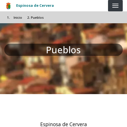
Pasar al contenido principal
Espinosa de Cervera
Inicio
Pueblos
Pueblos
Espinosa de Cervera