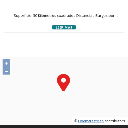
Superficie: 30 Kilómetros cuadrados Distancia a Burgos por
carretera: 66 Kilómetros Comarca: Arlanza Partido judicial: Salas
LEER MÁS
de los infantes Datos demográficos Para obtener datos de
población actualizados puede consultar el Web del INE (Instituto
Nacional de Estadística). Para consultar algunas estadísticas el
código INE del municipio y el código de provincia pueden facilitar
las búsquedas. El código de la provincia de Burgos es el '09' y el
código del municipio de Espinosa de Cervera es el '122'.
+
Evolución de la población desde 1842 Población en los últimos
–
tres años en todos los nucleos poblacionales del municipio.
Planeamiento urbanístico La Junta de Castilla y León proporciona
un servicio electrónico de acceso al Archivo de Planeamiento
Urbanístico. Puede consultar directamente el archivo del
municipio en el siguiente enlace: Archivo de planeamiento
urbanístico de Espinosa de Cervera
©
OpenStreetMap
contributors.