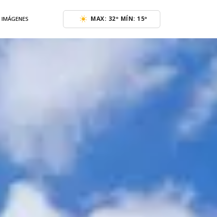
MAX: 32º MÍN: 15º
E IMÁGENES