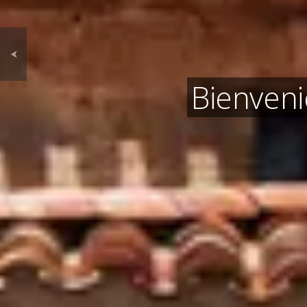
⮜
Bienveni