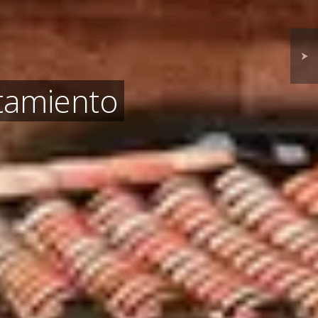
⮞
ntamiento