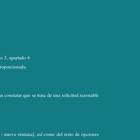
o 3, apartado 4
proporcionada.
n constatar que se trata de una solicitud razonable
 - nueva ventana], así como del resto de opciones