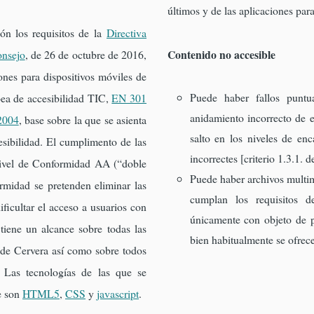
últimos y de las aplicaciones para
ón los requisitos de la
Directiva
Contenido no accesible
onsejo
, de 26 de octubre de 2016,
iones para dispositivos móviles de
Puede haber fallos punt
pea de accesibilidad TIC,
EN 301
anidamiento incorrecto de e
2004
, base sobre la que se asienta
salto en los niveles de en
esibilidad. El cumplimento de las
incorrectes [criterio 1.3.1.
Nivel de Conformidad AA (“doble
Puede haber archivos multi
rmidad se pretenden eliminar las
cumplan los requisitos d
ificultar el acceso a usuarios con
únicamente con objeto de p
tiene un alcance sobre todas las
bien habitualmente se ofrece
 de Cervera así como sobre todos
. Las tecnologías de las que se
e son
HTML5
,
CSS
y
javascript
.