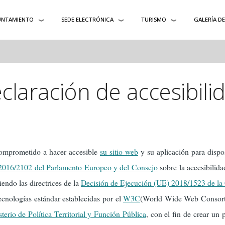
UNTAMIENTO
SEDE ELECTRÓNICA
TURISMO
GALERÍA D
claración de accesibili
omprometido a hacer accesible
su sitio web
y su aplicación para dispo
 2016/2102 del Parlamento Europeo y del Consejo
sobre la accesibilida
endo las directrices de la
Decisión de Ejecución (UE) 2018/1523 de la
ecnologías estándar establecidas por el
W3C
(World Wide Web Consor
terio de Política Territorial y Función Pública
, con el fin de crear un 