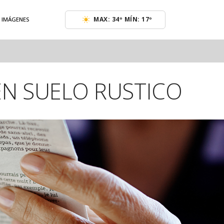
MAX: 34º MÍN: 17º
E IMÁGENES
EN SUELO RUSTICO